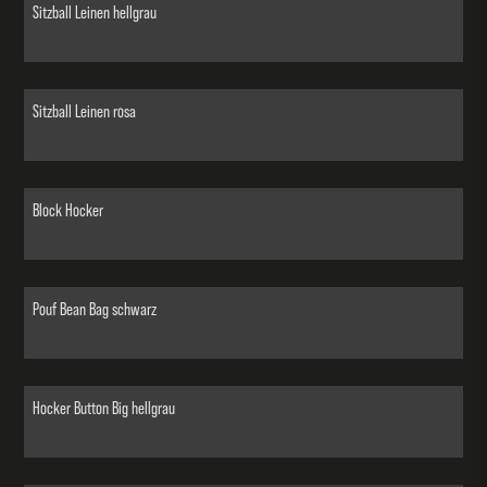
Sitzball Leinen hellgrau
Sitzball Leinen rosa
Block Hocker
Pouf Bean Bag schwarz
Hocker Button Big hellgrau