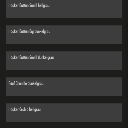
Hocker Button Small hellgrau
Hocker Button Big dunkelgrau
Hocker Button Small dunkelgrau
Pouf Chenille dunkelgrau
Hocker Orchid hellgrau