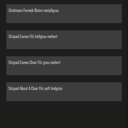
Sitzkissen Fermob Bistro metallgrau
Sitzpad Eames Filz hellgrau meliert
Sitzpad Eames Chair Filz grau meliert
Sitzpad About A Chair Filz soft lindgrün