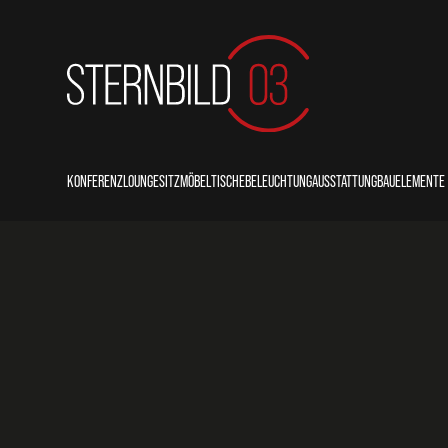
KONFERENZ
LOUNGE
SITZMÖBEL
TISCHE
BELEUCHTUNG
AUSSTATTUNG
BAUELEMENTE
COUNTER
LOUNGE
STÜHLE
THEKEN/BUFFETS
STECKDOSEN
SITZKISSEN
BALLASTIERUN
REDNERPULTE
SOFAS
SESSEL
STEHTISCHE
LEUCHTEN
PFLANZKÜBEL
BÜHNENPODES
BÄNKE
BARHOCKER
SITZTISCHE
PERSONENLEITSYSTEME
PRIMOBODEN
HOCKER/POUFS
BEISTELLTISCHE
KÜHLSCHRÄNKE
TRAVERSEN