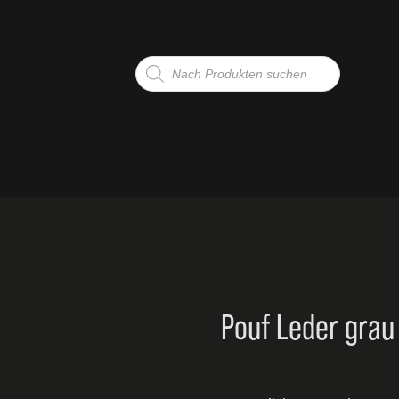
Products
search
G
TE
Pouf Leder grau