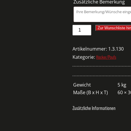
UKTION/WÄNDE
Zusätzliche Bemerkung
Pouf
Zur Wunschliste hi
Leder
grau
Artikelnummer:
1.3.130
Menge
Kategorie:
Hocker/Poufs
Gewicht
5 kg
Maße (B x H x T)
60 × 
Zusätzliche Informationen