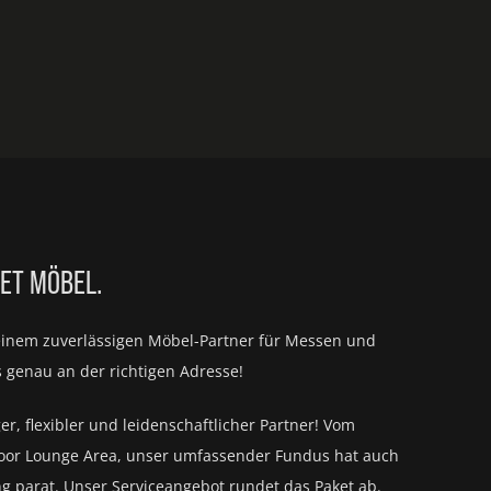
IET MÖBEL.
einem zuverlässigen Möbel-Partner für
Messen und
s genau an der richtigen Adresse!
ger, flexibler und leidenschaftlicher Partner! Vom
oor Lounge Area, unser umfassender Fundus hat auch
ng parat.
Unser Serviceangebot rundet das Paket ab.