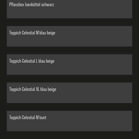
Pflanzbox Isenbüttel schwarz
Teppich Celestial M blau beige
Teppich Celestial L blau beige
Teppich Celestial XL blau beige
Teppich Celestial M bunt