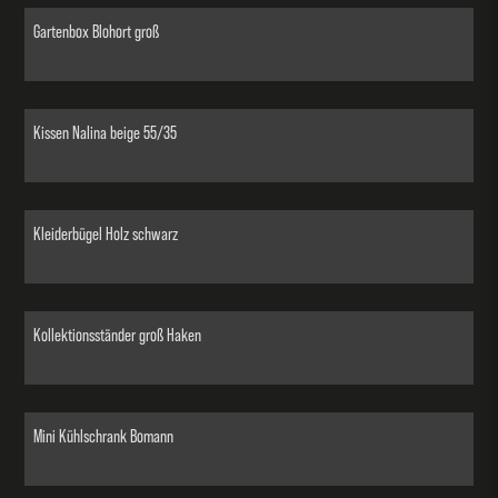
Gartenbox Blohort groß
Kissen Nalina beige 55/35
Kleiderbügel Holz schwarz
Kollektionsständer groß Haken
Mini Kühlschrank Bomann