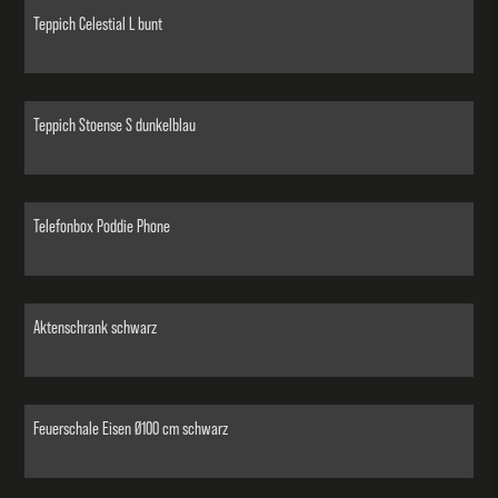
Teppich Celestial L bunt
Teppich Stoense S dunkelblau
Telefonbox Poddie Phone
Aktenschrank schwarz
Feuerschale Eisen Ø100 cm schwarz