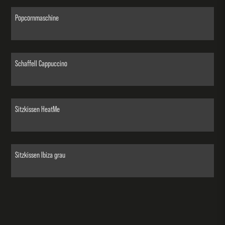
Popcornmaschine
Schaffell Cappuccino
Sitzkissen HeatMe
Sitzkissen Ibiza grau