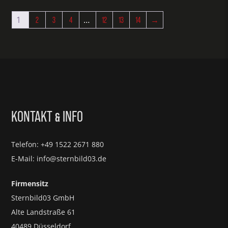
1
…
2
3
4
12
13
14
→
KONTAKT
INFO
&
Telefon: +49 1522 2671 880
E-Mail: info@sternbild03.de
Firmensitz
Sternbild03 GmbH
Alte Landstraße 61
40489 Düsseldorf