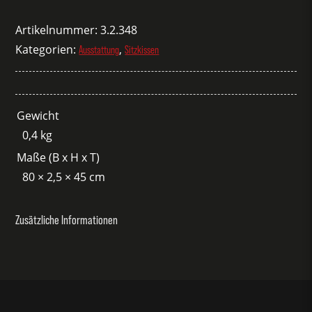
Acapulco
schwarz
Artikelnummer:
3.2.348
Menge
Kategorien:
,
Ausstattung
Sitzkissen
Gewicht
0,4 kg
Maße (B x H x T)
80 × 2,5 × 45 cm
Zusätzliche Informationen