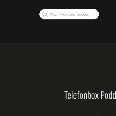
Products
search
G
TE
Telefonbox Podd
UKTION/WÄNDE