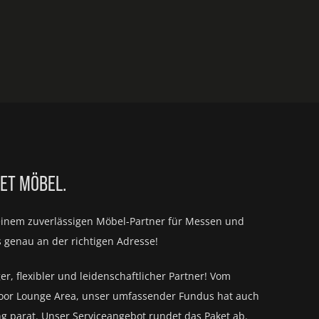
IET MÖBEL.
einem zuverlässigen Möbel-Partner für
Messen und
s genau an der richtigen Adresse!
ger, flexibler und leidenschaftlicher Partner! Vom
oor Lounge Area, unser umfassender Fundus hat auch
ng parat.
Unser Serviceangebot rundet das Paket ab.