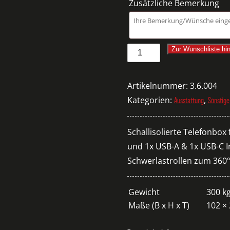
Zusätzliche Bemerkung
Telefonbox
Zur Wunschliste hi
Poddie
Phone
Artikelnummer:
3.6.004
Menge
Kategorien:
,
Ausstattung
Sonstige
Schallisolierte Telefonbo
und 1x USB-A & 1x USB-C In
Schwerlastrollen zum 360°
Gewicht
300 k
Maße (B x H x T)
102 ×