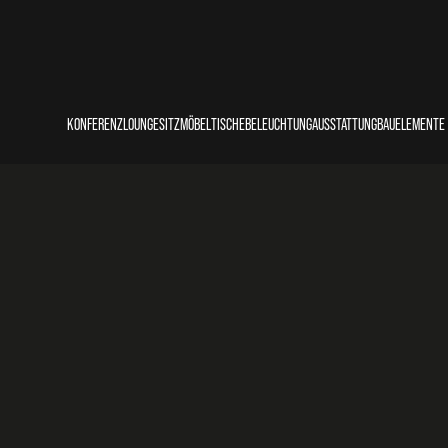
KONFERENZ
LOUNGE
SITZMÖBEL
TISCHE
BELEUCHTUNG
AUSSTATTUNG
BAUELEMENTE
COUNTER
LOUNGE
STÜHLE
THEKEN/BUFFETS
STECKDOSEN
SITZKISSEN
BALLASTIERUN
REDNERPULTE
SOFAS
SESSEL
STEHTISCHE
LEUCHTEN
PFLANZKÜBEL
BÜHNENPODES
BÄNKE
BARHOCKER
SITZTISCHE
PERSONENLEITSYSTEME
PRIMOBODEN
HOCKER/POUFS
BEISTELLTISCHE
KÜHLSCHRÄNKE
TRAVERSEN
SITZSÄCKE
KISSEN
UNTERKONSTR
TEPPICHE