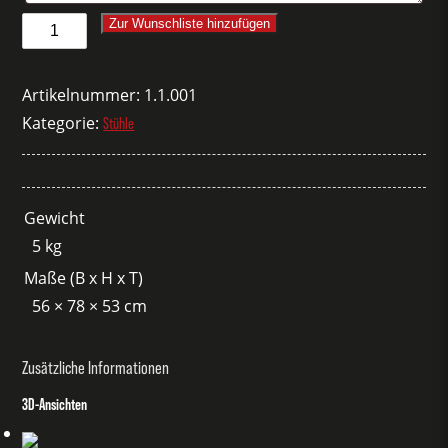
Stuhl
Zur Wunschliste hinzufügen
Catifa
46
Artikelnummer:
1.1.001
weiß
Kategorie:
Stühle
Menge
Gewicht
5 kg
Maße (B x H x T)
56 × 78 × 53 cm
Zusätzliche Informationen
3D-Ansichten