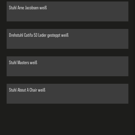
Stuhl Arne Jacobsen weiß
Drehstuhl Catifa 53 Leder gesteppt weiß
Stuhl Masters weiß
Stuhl About A Chair weiß