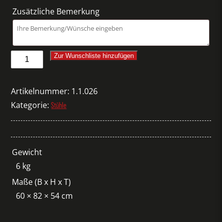
Zusätzliche Bemerkung
Stuhl
Zur Wunschliste hinzufügen
About
A
Artikelnummer:
1.1.026
Chair
Kategorie:
Stühle
weiß
Menge
Gewicht
6 kg
Maße (B x H x T)
60 × 82 × 54 cm