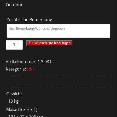
Outdoor
Zusätzliche Bemerkung
Sofa
Zur Wunschliste hinzufügen
Dedon
Links
Artikelnummer:
1.3.031
natur
Kategorie:
Sofas
Menge
Gewicht
19 kg
Maße (B x H x T)
121 × 72 × 106 cm