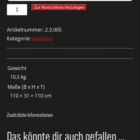
Beistelltisch
Zur Wunschliste hinzufügen
Dedon
natur/glas
Artikelnummer:
2.3.005
Menge
Kategorie:
Beistelltische
Gewicht
10,5 kg
Maße (B x H x T)
110 × 31 × 110 cm
Zusätzliche Informationen
Das könnte dir auch gefallen …