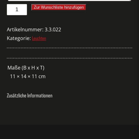
Tischlampe
Zur Wunschliste hinzufügen
Ice
Square
Artikelnummer:
3.3.022
100
Kategorie:
Leuchten
Menge
Maße (B x H x T)
11 × 14 × 11 cm
Zusätzliche Informationen