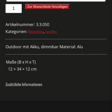
Tischlampe
Zur Wunschliste hinzufügen
Essence
LED
Artikelnummer:
3.3.050
anthrazit
Kategorien:
,
Beleuchtung
Leuchten
Menge
Outdoor mit Akku, dimmbar Material: Alu
Maße (B x H x T)
12 × 34 × 12 cm
Zusätzliche Informationen