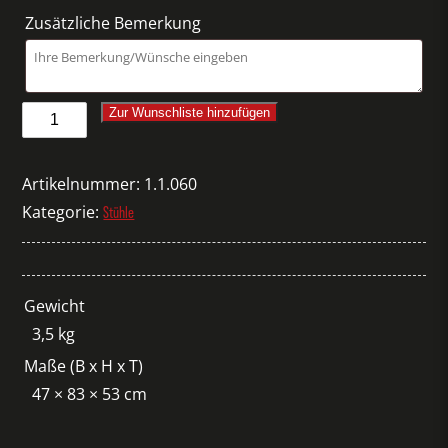
Zusätzliche Bemerkung
Stuhl
Zur Wunschliste hinzufügen
Eames
Chair
Artikelnummer:
1.1.060
DSW
Kategorie:
Stühle
schwarz
Menge
Gewicht
3,5 kg
Maße (B x H x T)
47 × 83 × 53 cm