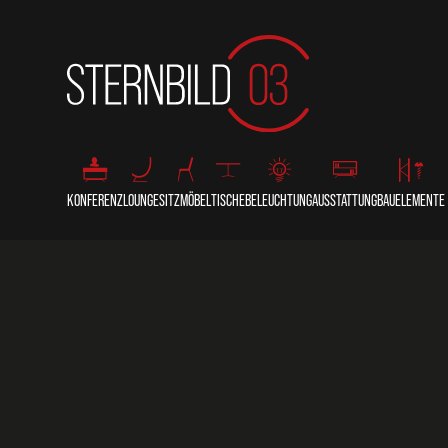
KONFERENZ
LOUNGE
SITZMÖBEL
TISCHE
BELEUCHTUNG
AUSSTATTUNG
BAUELEMENTE
COUNTER
LOUNGE
STÜHLE
THEKEN/BUFFETS
STECKDOSEN
SITZKISSEN
BALLASTIERUN
REDNERPULTE
SOFAS
SESSEL
STEHTISCHE
LEUCHTEN
PFLANZKÜBEL
BÜHNENPODES
BÄNKE
BARHOCKER
SITZTISCHE
PERSONENLEITSYSTEME
PRIMOBODEN
HOCKER/POUFS
BEISTELLTISCHE
KÜHLSCHRÄNKE
TRAVERSEN