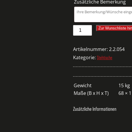
Zusätzliche Bemerkung
UKTION/WÄNDE
Stehtisch
Zur Wunschliste hi
Prag
quadratisch
Artikelnummer:
2.2.054
weiß
Kategorie:
Stehtische
Menge
Gewicht
15 kg
Maße (B x H x T)
68 × 
Zusätzliche Informationen