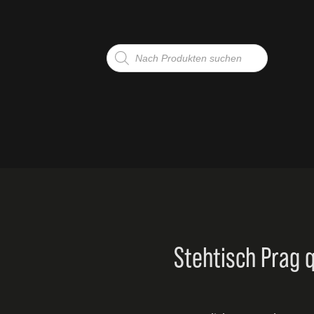
Products
search
G
TE
Stehtisch Prag 