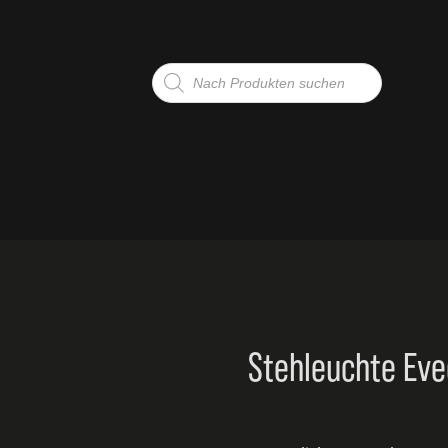
Products
search
G
TE
Stehleuchte Eve