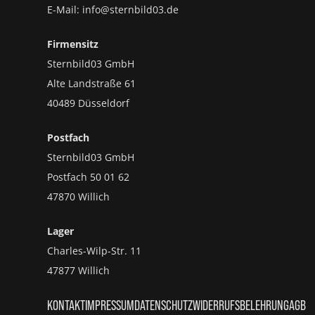
E-Mail: info@sternbild03.de
Firmensitz
Sternbild03 GmbH
Alte Landstraße 61
40489 Düsseldorf
Postfach
Sternbild03 GmbH
Postfach 50 01 62
47870 Willich
Lager
Charles-Wilp-Str. 11
47877 Willich
KONTAKT
IMPRESSUM
DATENSCHUTZ
WIDERRUFSBELEHRUNG
AGB