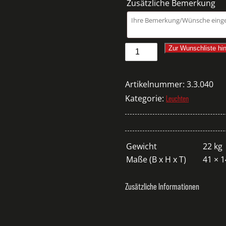
Zusätzliche Bemerkung
UKTION/WÄNDE
Stehleuchte
Zur Wunschliste hi
Evedal
Menge
Artikelnummer:
3.3.040
Kategorie:
Leuchten
Gewicht
22 kg
Maße (B x H x T)
41 × 
Zusätzliche Informationen