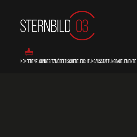
KONFERENZ
LOUNGE
SITZMÖBEL
TISCHE
BELEUCHTUNG
AUSSTATTUNG
BAUELEMENTE
COUNTER
LOUNGE
STÜHLE
THEKEN/BUFFETS
STECKDOSEN
SITZKISSEN
BALLASTIERUN
REDNERPULTE
SOFAS
SESSEL
STEHTISCHE
LEUCHTEN
PFLANZKÜBEL
BÜHNENPODES
BÄNKE
BARHOCKER
SITZTISCHE
PERSONENLEITSYSTEME
PRIMOBODEN
HOCKER/POUFS
BEISTELLTISCHE
KÜHLSCHRÄNKE
TRAVERSEN