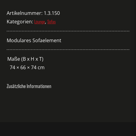
Modoplus
mit
Artikelnummer:
1.3.150
Lehne
Kategorien:
,
Lounge
Sofas
Menge
Modulares Sofaelement
Maße (B x H x T)
74 × 66 × 74 cm
Zusätzliche Informationen