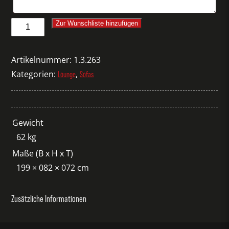
Sofa
Zur Wunschliste hinzufügen
Lary
2er
Artikelnummer:
1.3.263
dunkelgrau
Kategorien:
,
Lounge
Sofas
Menge
Gewicht
62 kg
Maße (B x H x T)
199 × 082 × 072 cm
Zusätzliche Informationen