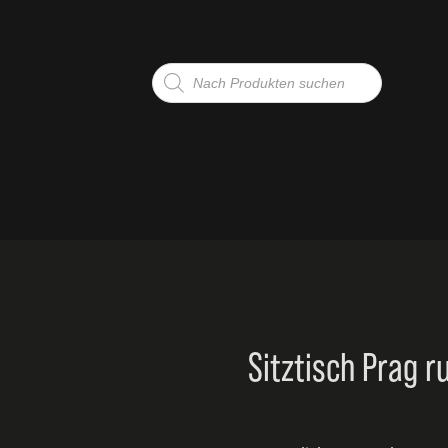
Products
search
G
TE
Sitztisch Prag 