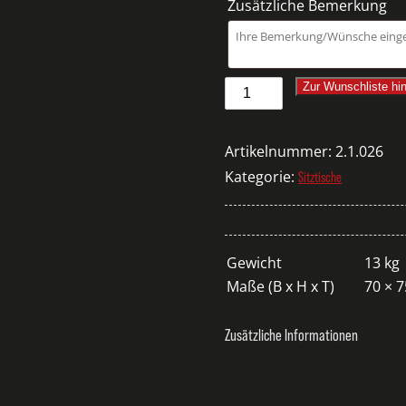
Zusätzliche Bemerkung
UKTION/WÄNDE
Sitztisch
Zur Wunschliste hi
Prag
rund
Artikelnummer:
2.1.026
schwarz
Kategorie:
Sitztische
Menge
Gewicht
13 kg
Maße (B x H x T)
70 × 
Zusätzliche Informationen