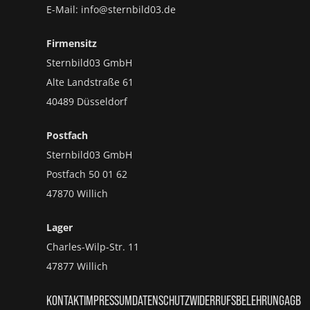
E-Mail: info@sternbild03.de
Firmensitz
Sternbild03 GmbH
Alte Landstraße 61
40489 Düsseldorf
Postfach
Sternbild03 GmbH
Postfach 50 01 62
47870 Willich
Lager
Charles-Wilp-Str. 11
47877 Willich
KONTAKT
IMPRESSUM
DATENSCHUTZ
WIDERRUFSBELEHRUNG
AGB