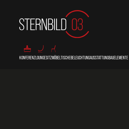
KONFERENZ
LOUNGE
SITZMÖBEL
TISCHE
BELEUCHTUNG
AUSSTATTUNG
BAUELEMENTE
COUNTER
LOUNGE
STÜHLE
THEKEN/BUFFETS
STECKDOSEN
SITZKISSEN
BALLASTIERUN
REDNERPULTE
SOFAS
SESSEL
STEHTISCHE
LEUCHTEN
PFLANZKÜBEL
BÜHNENPODES
BÄNKE
BARHOCKER
SITZTISCHE
PERSONENLEITSYSTEME
PRIMOBODEN
HOCKER/POUFS
BEISTELLTISCHE
KÜHLSCHRÄNKE
TRAVERSEN