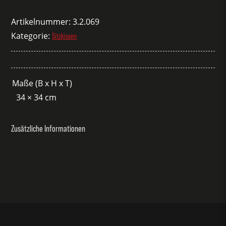
Filz
rund
Artikelnummer:
3.2.069
schwarz
Kategorie:
Sitzkissen
Menge
Maße (B x H x T)
34 × 34 cm
Zusätzliche Informationen