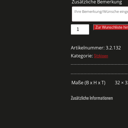
Zusätzliche Bemerkung
UKTION/WÄNDE
Sitzpad
Zur Wunschliste hi
Filz
anthrazit
Artikelnummer:
3.2.132
Menge
Kategorie:
Sitzkissen
Maße (B x H x T)
32 × 
Zusätzliche Informationen