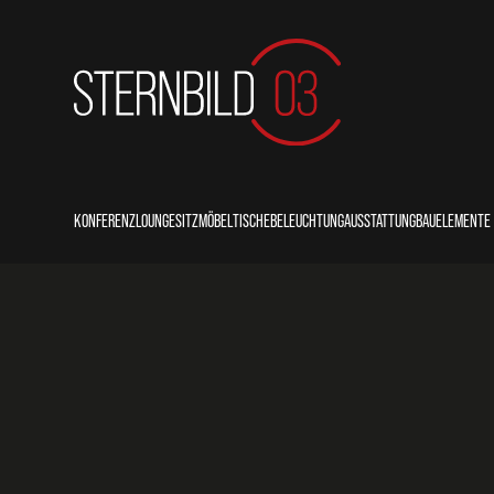
KONFERENZ
LOUNGE
SITZMÖBEL
TISCHE
BELEUCHTUNG
AUSSTATTUNG
BAUELEMENTE
COUNTER
LOUNGE
STÜHLE
THEKEN/BUFFETS
STECKDOSEN
SITZKISSEN
BALLASTIERUN
REDNERPULTE
SOFAS
SESSEL
STEHTISCHE
LEUCHTEN
PFLANZKÜBEL
BÜHNENPODES
BÄNKE
BARHOCKER
SITZTISCHE
PERSONENLEITSYSTEME
PRIMOBODEN
HOCKER/POUFS
BEISTELLTISCHE
KÜHLSCHRÄNKE
TRAVERSEN