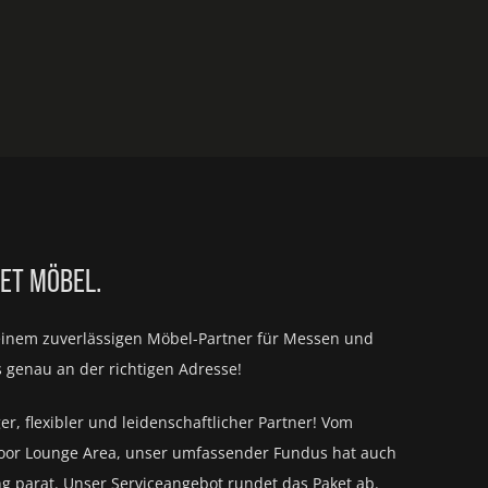
IET MÖBEL.
einem zuverlässigen Möbel-Partner für
Messen und
s genau an der richtigen Adresse!
ger, flexibler und leidenschaftlicher Partner! Vom
oor Lounge Area, unser umfassender Fundus hat auch
ng parat.
Unser Serviceangebot rundet das Paket ab.