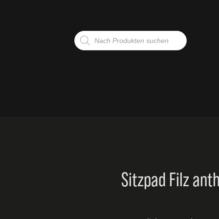
Products
search
G
TE
Sitzpad Filz ant