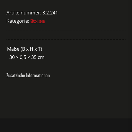
About
A
Artikelnummer:
3.2.241
Stool
Kategorie:
Sitzkissen
Filz
gelb
Menge
Maße (B x H x T)
30 × 0,5 × 35 cm
Zusätzliche Informationen