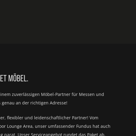
IET MÖBEL.
einem zuverlässigen Möbel-Partner für
Messen und
s genau an der richtigen Adresse!
ger, flexibler und leidenschaftlicher Partner! Vom
oor Lounge Area, unser umfassender Fundus hat auch
ng parat.
Unser Serviceangebot rundet das Paket ab.