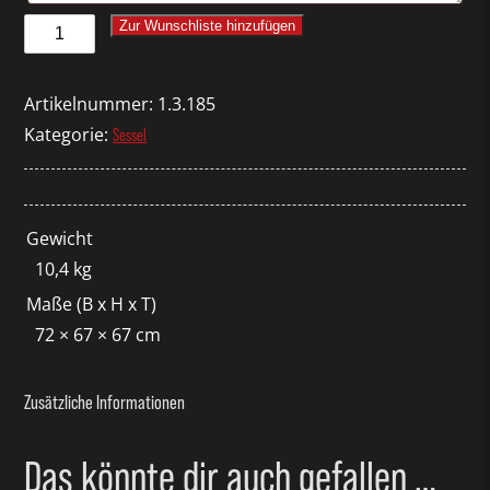
Sessel
Zur Wunschliste hinzufügen
Hee
Lounge
Artikelnummer:
1.3.185
schwarz
Kategorie:
Sessel
Menge
Gewicht
10,4 kg
Maße (B x H x T)
72 × 67 × 67 cm
Zusätzliche Informationen
Das könnte dir auch gefallen …