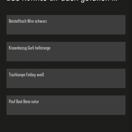
Beistelltisch Wire schwarz
Kissenbezug Gurli hellorange
Tischlampe Fatboy weiß
Pouf Bast Bono natur