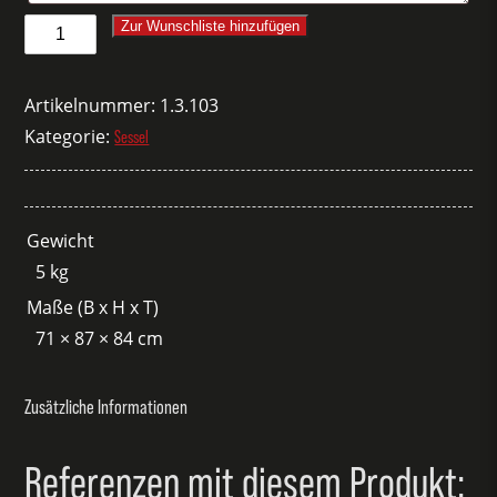
Sessel
Zur Wunschliste hinzufügen
Acapulco
gelb
Artikelnummer:
1.3.103
Menge
Kategorie:
Sessel
Gewicht
5 kg
Maße (B x H x T)
71 × 87 × 84 cm
Zusätzliche Informationen
Referenzen mit diesem Produkt: