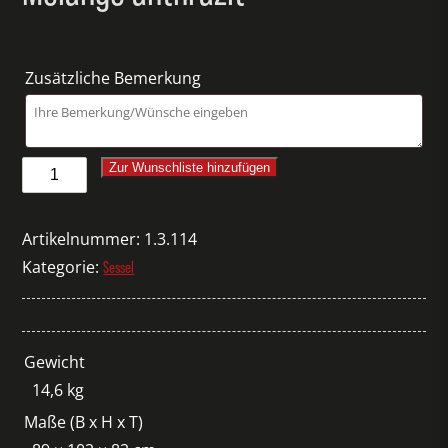
Zusätzliche Bemerkung
Sessel
Zur Wunschliste hinzufügen
About
A
Artikelnummer:
1.3.114
Lounge
Kategorie:
Sessel
Divina
Melange
anthrazit
Gewicht
Menge
14,6 kg
Maße (B x H x T)