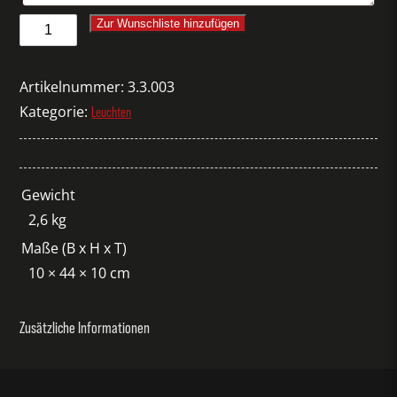
Schreibtischlampe
Zur Wunschliste hinzufügen
Antifoni
chrom
Artikelnummer:
3.3.003
Menge
Kategorie:
Leuchten
Gewicht
2,6 kg
Maße (B x H x T)
10 × 44 × 10 cm
Zusätzliche Informationen