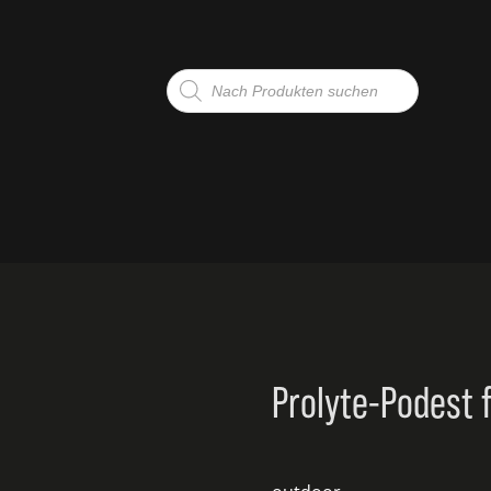
Products
search
G
TE
Prolyte-Podest 