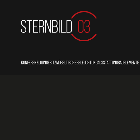
KONFERENZ
LOUNGE
SITZMÖBEL
TISCHE
BELEUCHTUNG
AUSSTATTUNG
BAUELEMENTE
COUNTER
LOUNGE
STÜHLE
THEKEN/BUFFETS
STECKDOSEN
SITZKISSEN
BALLASTIERUN
REDNERPULTE
SOFAS
SESSEL
STEHTISCHE
LEUCHTEN
PFLANZKÜBEL
BÜHNENPODES
BÄNKE
BARHOCKER
SITZTISCHE
PERSONENLEITSYSTEME
PRIMOBODEN
HOCKER/POUFS
BEISTELLTISCHE
KÜHLSCHRÄNKE
TRAVERSEN