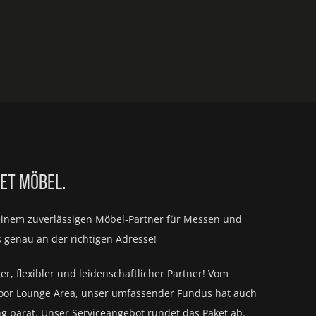
IET MÖBEL.
einem zuverlässigen Möbel-Partner für
Messen und
s genau an der richtigen Adresse!
ger, flexibler und leidenschaftlicher Partner! Vom
oor Lounge Area, unser umfassender Fundus hat auch
ng parat.
Unser Serviceangebot rundet das Paket ab.