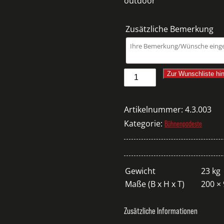
outdoor
UKTION/WÄNDE
Zusätzliche Bemerkung
Prolyte-
Zur Wunschliste hi
Podest
für
Artikelnummer:
4.3.003
Geländer
Kategorie:
Bühnenpodeste
2x0,5m
Menge
Gewicht
23 kg
Maße (B x H x T)
200 ×
Zusätzliche Informationen