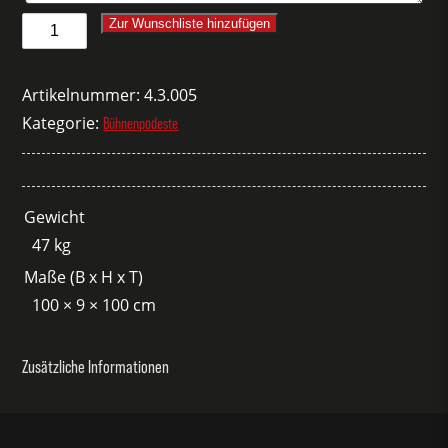
Prolyte-
Zur Wunschliste hinzufügen
Podest
1x1m
Artikelnummer:
4.3.005
Menge
Kategorie:
Bühnenpodeste
Gewicht
47 kg
Maße (B x H x T)
100 × 9 × 100 cm
Zusätzliche Informationen