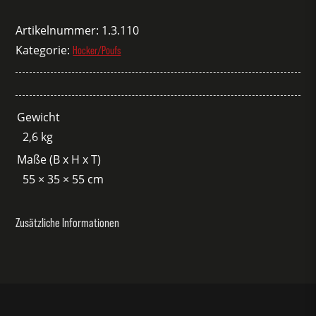
Strick
Dori
Artikelnummer:
1.3.110
grau
Kategorie:
Hocker/Poufs
Menge
Gewicht
2,6 kg
Maße (B x H x T)
55 × 35 × 55 cm
Zusätzliche Informationen