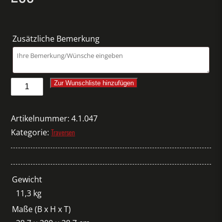
Zusätzliche Bemerkung
Milos
Zur Wunschliste hinzufügen
Quattro
M290B
Artikelnummer:
4.1.047
Strecke
Kategorie:
Traversen
200
Menge
Gewicht
11,3 kg
Maße (B x H x T)