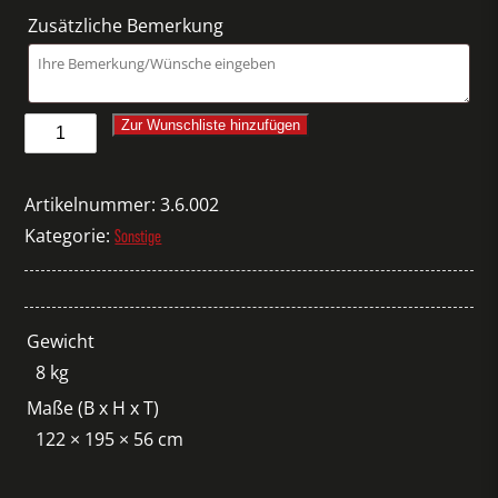
Zusätzliche Bemerkung
Metaplanwand
Zur Wunschliste hinzufügen
Filz
grau
Artikelnummer:
3.6.002
Menge
Kategorie:
Sonstige
Gewicht
8 kg
Maße (B x H x T)
122 × 195 × 56 cm