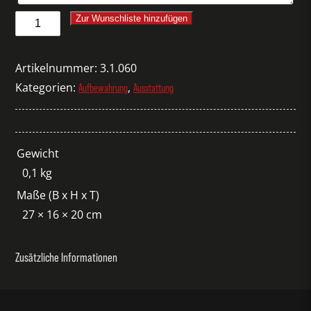
Metall-
Zur Wunschliste hinzufügen
Aufbewahrungskorb
Simply
Artikelnummer:
3.1.060
S
Kategorien:
,
Aufbewahrung
Ausstattung
Menge
Gewicht
0,1 kg
Maße (B x H x T)
27 × 16 × 20 cm
Zusätzliche Informationen