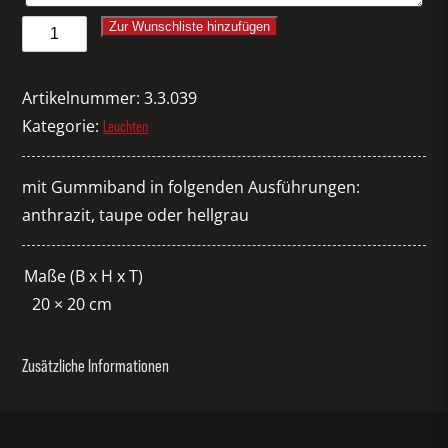
Leuchtkugel
Zur Wunschliste hinzufügen
Bolleke
Fatboy
Artikelnummer:
3.3.039
weiß
Kategorie:
Leuchten
Menge
mit Gummiband in folgenden Ausführungen:
anthrazit, taupe oder hellgrau
Maße (B x H x T)
20 × 20 cm
Zusätzliche Informationen