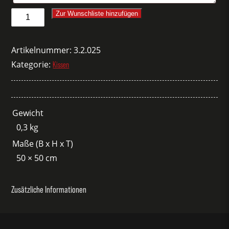
Kissenbezug
Zur Wunschliste hinzufügen
Proflax
Miracle
Artikelnummer:
3.2.025
türkis/gelber
Kategorie:
Kissen
Reißverschluss
50
Menge
Gewicht
0,3 kg
Maße (B x H x T)
50 × 50 cm
Zusätzliche Informationen