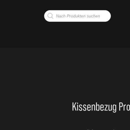
Products
search
G
TE
Kissenbezug Pro
UKTION/WÄNDE