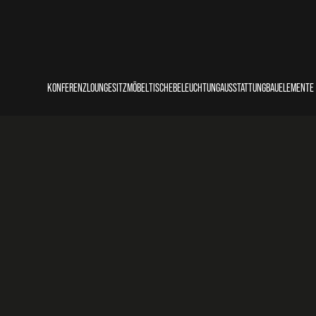
KONFERENZ
LOUNGE
SITZMÖBEL
TISCHE
BELEUCHTUNG
AUSSTATTUNG
BAUELEMENTE
COUNTER
LOUNGE
STÜHLE
THEKEN/BUFFETS
STECKDOSEN
SITZKISSEN
BALLASTIERUN
REDNERPULTE
SOFAS
SESSEL
STEHTISCHE
LEUCHTEN
PFLANZKÜBEL
BÜHNENPODES
BÄNKE
BARHOCKER
SITZTISCHE
PERSONENLEITSYSTEME
PRIMOBODEN
HOCKER/POUFS
BEISTELLTISCHE
KÜHLSCHRÄNKE
TRAVERSEN
SITZSÄCKE
KISSEN
UNTERKONSTR
TEPPICHE