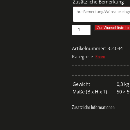
Zusätzliche Bemerkung
Kissenbezug
Zur Wunschliste hi
Proflax
Maine
Artikelnummer:
3.2.034
ecru/sand
Kategorie:
Kissen
50
Menge
Gewicht
0,3 kg
Maße (B x H x T)
50 × 
Zusätzliche Informationen