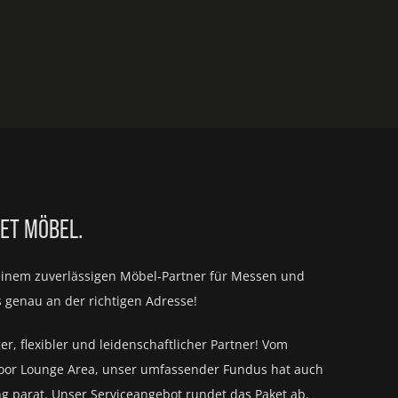
IET MÖBEL.
einem zuverlässigen Möbel-Partner für
Messen und
s genau an der richtigen Adresse!
ger, flexibler und leidenschaftlicher Partner! Vom
oor Lounge Area, unser umfassender Fundus hat auch
ng parat.
Unser Serviceangebot rundet das Paket ab.