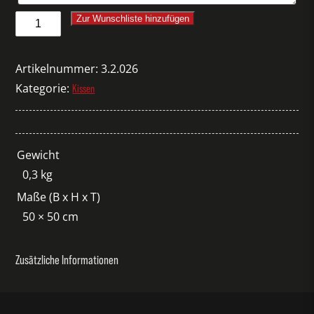
Kissenbezug
Zur Wunschliste hinzufügen
Proflax
Flausch
Artikelnummer:
3.2.026
orange
Kategorie:
Kissen
50
Menge
Gewicht
0,3 kg
Maße (B x H x T)
50 × 50 cm
Zusätzliche Informationen