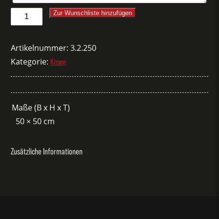
Kissenbezug
Zur Wunschliste hinzufügen
Bambus
braun/beige
Artikelnummer:
3.2.250
Menge
Kategorie:
Kissen
Maße (B x H x T)
50 × 50 cm
Zusätzliche Informationen