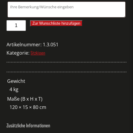
Kissen
Zur Wunschliste hinzufügen
anthrazit
für
Artikelnummer:
1.3.051
Palettensofa
Kategorie:
Sitzkissen
Menge
Gewicht
4 kg
Maße (B x H x T)
120 × 15 × 80 cm
Zusätzliche Informationen