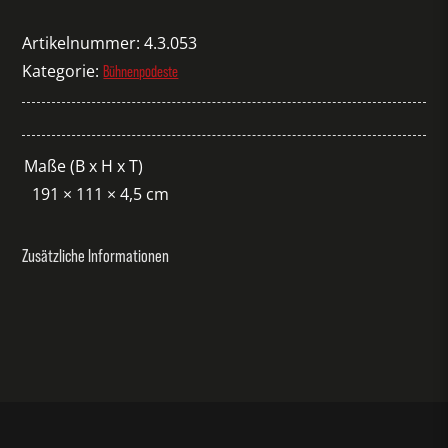
myTime
1,91
Artikelnummer:
4.3.053
schwarz
Kategorie:
Bühnenpodeste
Menge
Maße (B x H x T)
191 × 111 × 4,5 cm
Zusätzliche Informationen