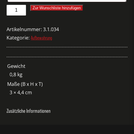
Garderobenmarken
Zur Wunschliste hinzufügen
Metall
eckig
Artikelnummer:
3.1.034
schwarz
Kategorie:
Aufbewahrung
Koffer
1-
480
Gewicht
Menge
0,8 kg
Maße (B x H x T)
3 × 4,4 cm
Zusätzliche Informationen