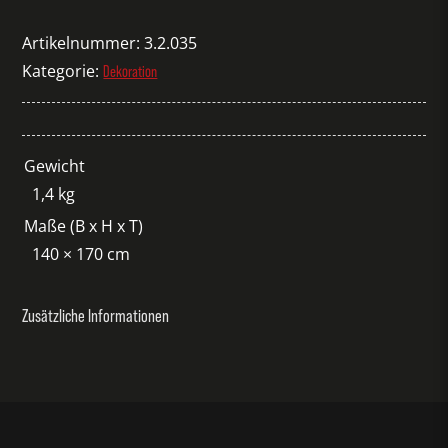
mit
Fransen
Artikelnummer:
3.2.035
weiß
Kategorie:
Dekoration
Menge
Gewicht
1,4 kg
Maße (B x H x T)
140 × 170 cm
Zusätzliche Informationen