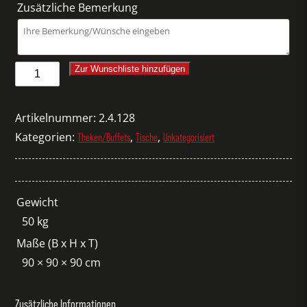
Zusätzliche Bemerkung
Buffettisch
Zur Wunschliste hinzufügen
Leipzig
Ecke
Artikelnummer:
2.4.128
weiß
Kategorien:
,
,
Theken/Buffets
Tische
Unkategorisiert
hochglanz
Menge
Gewicht
50 kg
Maße (B x H x T)
90 × 90 × 90 cm
Zusätzliche Informationen