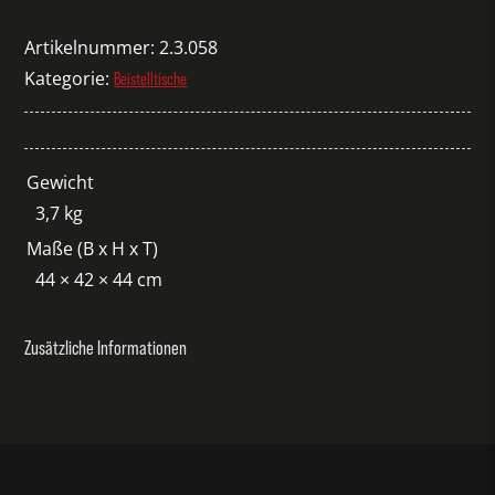
Kvistbro
Small
Artikelnummer:
2.3.058
weiß
Kategorie:
Beistelltische
Menge
Gewicht
3,7 kg
Maße (B x H x T)
44 × 42 × 44 cm
Zusätzliche Informationen