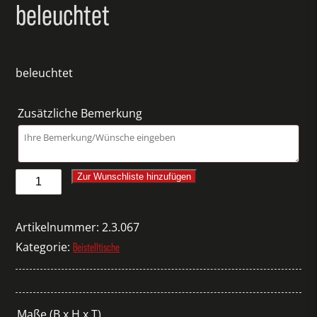
beleuchtet
beleuchtet
Zusätzliche Bemerkung
Beistellkubus
Zur Wunschliste hinzufügen
Corian
weiß
Artikelnummer:
2.3.067
beleuchtet
Kategorie:
Beistelltische
Menge
Maße (B x H x T)